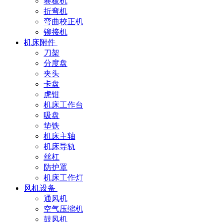
卷板机
折弯机
弯曲校正机
铆接机
机床附件
刀架
分度盘
夹头
卡盘
虎钳
机床工作台
吸盘
垫铁
机床主轴
机床导轨
丝杠
防护罩
机床工作灯
风机设备
通风机
空气压缩机
鼓风机