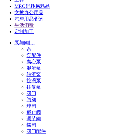
MRO消耗易耗品
文教办公用品
汽摩用品/配件
生活消费
定制加工
泵与阀门
泵
泵配件
离心泵
混流泵
轴流泵
旋涡泵
往复泵
阀门
闸阀
球阀
截止阀
调节阀
蝶阀
阀门配件