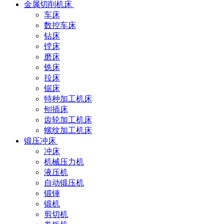
金属切削机床
车床
数控车床
钻床
镗床
磨床
铣床
拉床
锯床
特种加工机床
刨插床
齿轮加工机床
螺纹加工机床
锻压冲床
冲床
机械压力机
液压机
自动锻压机
锻锤
锻机
剪切机